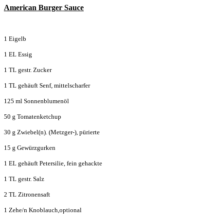
American Burger Sauce
1 Eigelb
1 EL Essig
1 TL gestr. Zucker
1 TL gehäuft Senf, mittelscharfer
125 ml Sonnenblumenöl
50 g Tomatenketchup
30 g Zwiebel(n). (Metzger-), pürierte
15 g Gewürzgurken
1 EL gehäuft Petersilie, fein gehackte
1 TL gestr. Salz
2 TL Zitronensaft
1 Zehe/n Knoblauch,optional