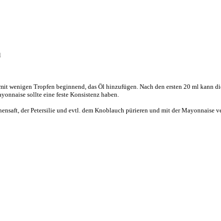
l
 mit wenigen Tropfen beginnend, das Öl hinzufügen. Nach den ersten 20 ml kann di
onnaise sollte eine feste Konsistenz haben.
ensaft, der Petersilie und evtl. dem Knoblauch pürieren und mit der Mayonnaise ve